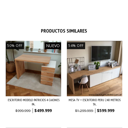
PRODUCTOS SIMILARES
NUEVO
50
%
OFF
54
%
OFF
ESCRITORIO MODELO PATRICIOS 4 CAJONES
MESA TV + ESCRITORIO PERU 2.40 METROS
PA...
TA...
$499.999
$599.999
$999.999
$1.299.999
$349.999,30
con
Transferencia o
$419.999,30
con
Transferencia o
depósito bancario
depósito bancario