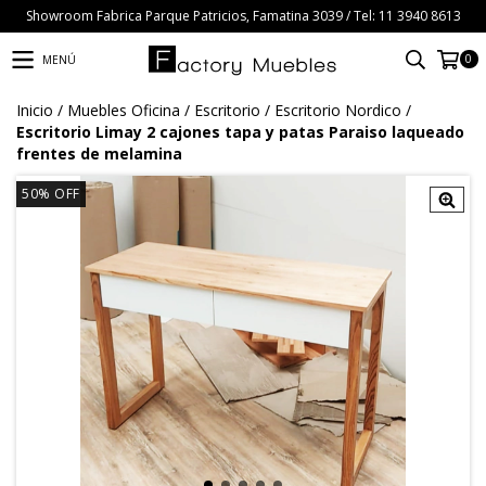
Showroom Fabrica Parque Patricios, Famatina 3039 / Tel: 11 3940 8613
0
MENÚ
Inicio
/
Muebles Oficina
/
Escritorio
/
Escritorio Nordico
/
Escritorio Limay 2 cajones tapa y patas Paraiso laqueado
frentes de melamina
50
%
OFF