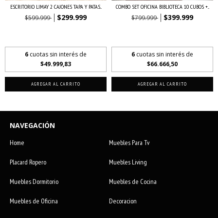
ESCRITORIO LIMAY 2 CAJONES TAPA Y PATAS...
COMBO SET OFICINA BIBLIOTECA 10 CUBOS +...
$299.999
$399.999
$599.999
$799.999
$209.999,30
con
Transferencia o
$279.999,30
con
Transferencia o
depósito bancario
depósito bancario
6
cuotas sin interés de
6
cuotas sin interés de
$49.999,83
$66.666,50
NAVEGACIÓN
Home
Muebles Para Tv
Placard Ropero
Muebles Living
Muebles Dormitorio
Muebles de Cocina
Muebles de Oficina
Decoracion