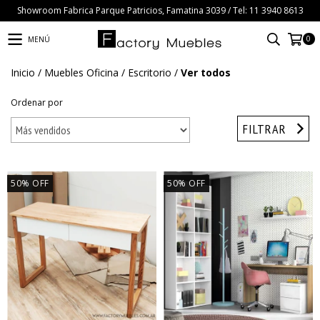
Showroom Fabrica Parque Patricios, Famatina 3039 / Tel: 11 3940 8613
0
MENÚ
Inicio
/
Muebles Oficina
/
Escritorio
/
Ver todos
Ordenar por
FILTRAR
50
%
OFF
50
%
OFF