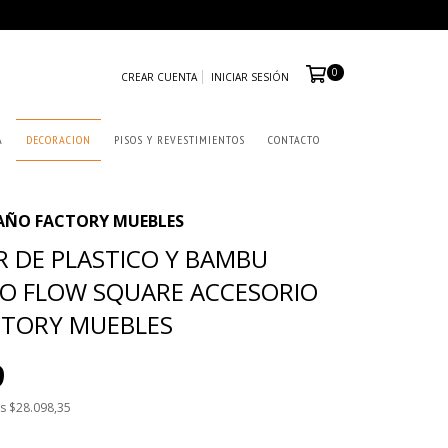
0
CREAR CUENTA
INICIAR SESIÓN
A
DECORACION
PISOS Y REVESTIMIENTOS
CONTACTO
BAÑO FACTORY MUEBLES
R DE PLASTICO Y BAMBU
O FLOW SQUARE ACCESORIO
CTORY MUEBLES
9
os
$28.098,35
con
Transferencia o depósito bancario