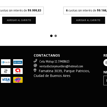
bancario
bancario
cuotas sin interés de
$9.999,83
6
cuotas sin interés de
$9.166
CONTACTANOS
R
Celu WsAap 11 39408613
ventasfactorymuebles@hotmail.com
Famatina 3039, Parque Patricios,
N
Ciudad de Buenos Aires