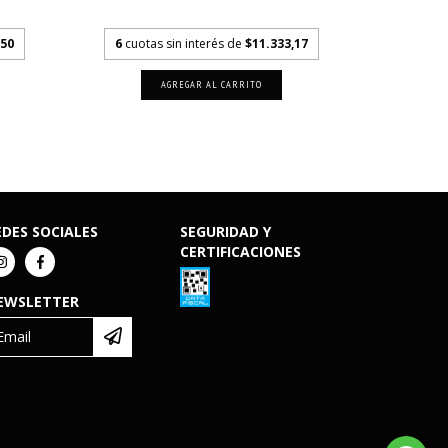
bancario
,50
6
cuotas sin interés de
$11.333,17
6
cuota
EDES SOCIALES
SEGURIDAD Y
CERTIFICACIONES
EWSLETTER