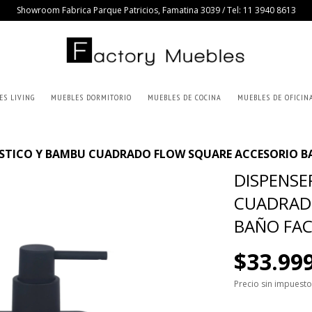
Showroom Fabrica Parque Patricios, Famatina 3039 / Tel: 11 3940 8613
ES LIVING
MUEBLES DORMITORIO
MUEBLES DE COCINA
MUEBLES DE OFICIN
LASTICO Y BAMBU CUADRADO FLOW SQUARE ACCESORIO 
DISPENSE
CUADRAD
BAÑO FA
$33.99
Precio sin impuest
$23.799,30