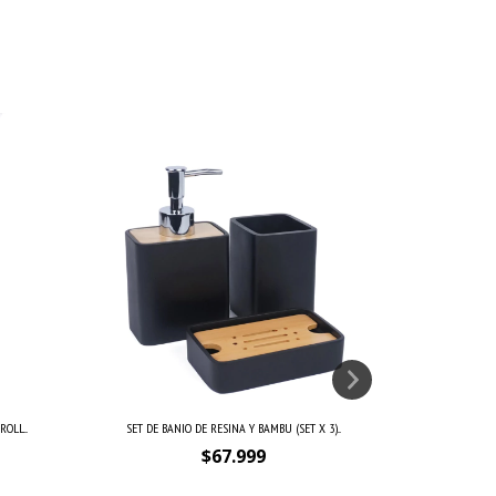
OLL...
SET DE BANIO DE RESINA Y BAMBU (SET X 3)...
SET DE BAÑ
$67.999
 depósito
$47.599,30
con
Transferencia o depósito
$37.799,30