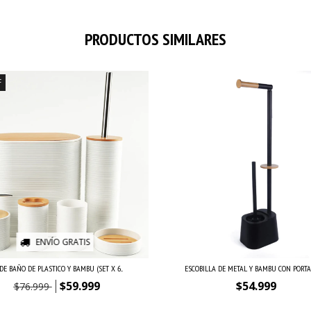
PRODUCTOS SIMILARES
F
ENVÍO GRATIS
DE BAÑO DE PLASTICO Y BAMBU (SET X 6...
ESCOBILLA DE METAL Y BAMBU CON PORTAR
$59.999
$54.999
$76.999
,30
con
Transferencia o depósito
$38.499,30
con
Transferencia o