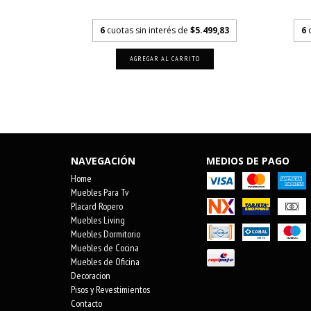
bancario
.999,83
6
cuotas sin interés de
$5.499,83
6
NAVEGACIÓN
MEDIOS DE PAGO
Home
Muebles Para Tv
Placard Ropero
Muebles Living
Muebles Dormitorio
Muebles de Cocina
Muebles de Oficina
Decoracion
Pisos y Revestimientos
Contacto