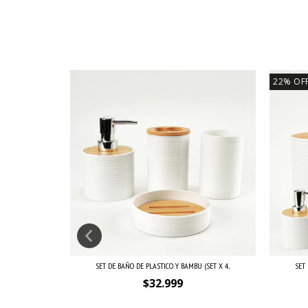
22
%
OF
(SET X 3...
SET DE BAÑO DE PLASTICO Y BAMBU (SET X 4...
SET 
$32.999
a o depósito
$23.099,30
con
Transferencia o depósito
$41.999